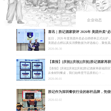
企业动态
喜讯｜胜记酒家获评 2026年 美团外卖“
近日，2026 年度美团外卖必点榜榜单正式出
美团必点榜以真实消费数据为评选核心，聚焦菜
现做，兼顾堂食与外卖餐品品质，持续收获市民
2026-06-30
此次上榜，是市场与消费者对胜记出品实力的有
【喜报】[庆祝][庆祝][庆祝]胜记酒
时代店斩获「五心餐厅」称号！ 荣誉加
【喜报】[庆祝][庆祝][庆祝]胜记酒家再获福田
从食材到餐桌，我们始终坚守品质初心！
公园店、航天店获评「四心餐厅」，饭店、时代
2026-06-01
荣誉加身，是认可，更是责任。
未来胜记将继续严守食品安全底线，为食客打造
胜记作为深圳餐饮行业的标杆品牌，凭借
2026-02-02