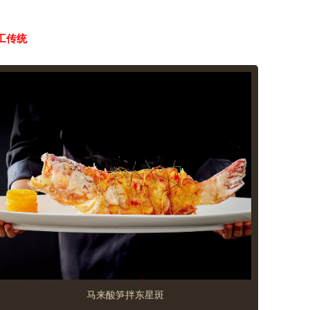
工传统
马来酸笋拌东星斑