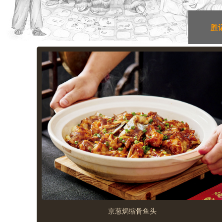
胜
京葱焗缩骨鱼头