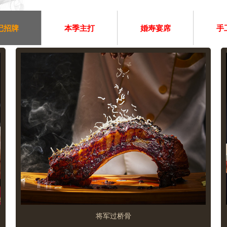
记招牌
本季主打
婚寿宴席
手
将军过桥骨