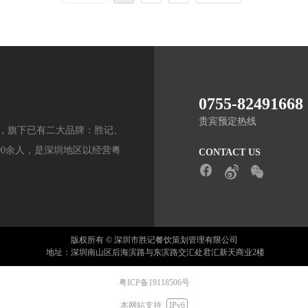
0755-82491668
贵宾预定热线
今，旗下已有二大品牌：胜记、
000余人，是深圳地区以经营粤
CONTACT US
版权所有 © 深圳市胜记餐饮策划管理有限公司
地址：深圳南山区后海滨路与东滨路交汇处君汇新天商业2楼
粤ICP备19118506号
本网站支持
IPv6