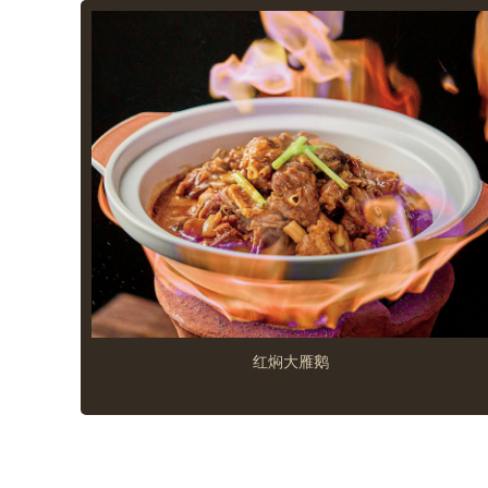
红焖大雁鹅